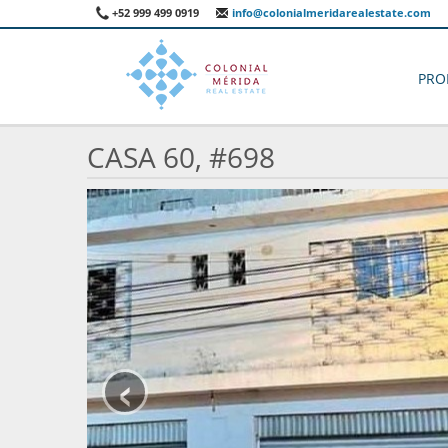
+52 999 499 0919
info@colonialmeridarealestate.com
PRO
CASA 60, #698
‹