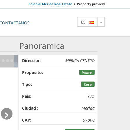
Colonial Merida Real Estate
>
Property preview
TOGGLE DRO
ES
CONTACTANOS
Panoramica
Direccion
MERICA CENTRO
Proposito:
Venta
Tipo:
Casa
Pais:
Yuc.
›
Ciudad :
Merida
CAP:
97000