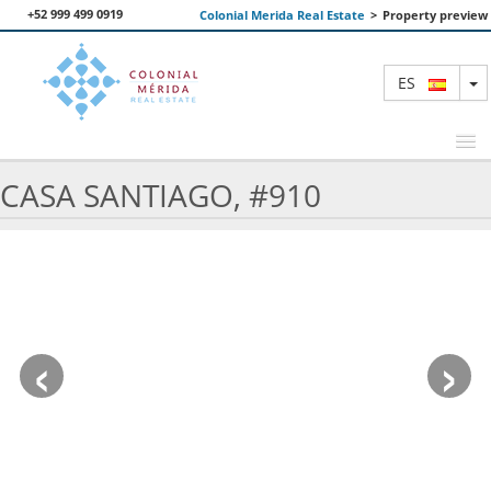
+52 999 499 0919
Colonial Merida Real Estate
>
Property preview
T
ES
CASA SANTIAGO, #910
PROPIEDADES DESTACADAS
BUSCAR
NOSOTROS
‹
›
CONTACTANOS