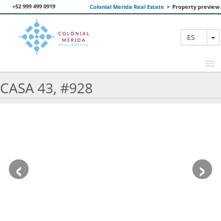
+52 999 499 0919
Colonial Merida Real Estate
>
Property preview
T
ES
CASA 43, #928
PROPIEDADES DESTACADAS
BUSCAR
NOSOTROS
‹
›
CONTACTANOS