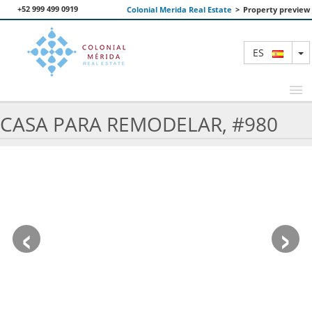
+52 999 499 0919
Colonial Merida Real Estate
>
Property preview
T
ES
CASA PARA REMODELAR, #980
PROPIEDADES DESTACADAS
BUSCAR
NOSOTROS
‹
›
CONTACTANOS