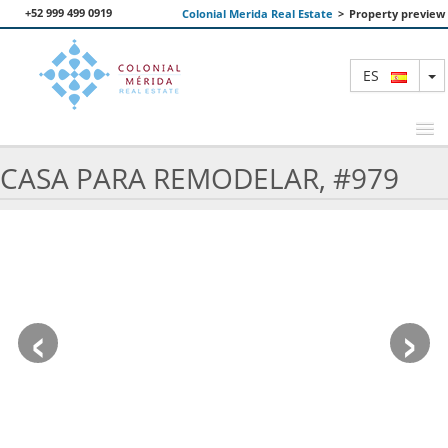
+52 999 499 0919
Colonial Merida Real Estate
>
Property preview
T
ES
CASA PARA REMODELAR, #979
PROPIEDADES DESTACADAS
BUSCAR
NOSOTROS
‹
›
CONTACTANOS