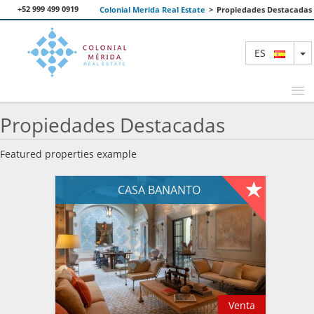
+52 999 499 0919
Colonial Merida Real Estate
>
Propiedades Destacadas
T
ES
Propiedades Destacadas
PROPIEDADES DESTACADAS
Featured properties example
BUSCAR
CASA BANANTO
NOSOTROS
CONTACTANOS
Venta